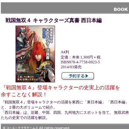
戦国無双４ キャラクターズ真書 西日本編
A4判
定価：本体 1,300円＋税
ISBN978-4-7758-0923-5
2014/03発売
『戦国無双４』登場キャラクターの史実上の活躍を
余すことなく解説！
『戦国無双４』登場キャラクターの活躍を東西に「東日本編」 「西日本編」
と、２冊の大ボリュームで紹介。
「西日本編」は、近畿、中国、四国、九州地方にスポットを当て、 無双武将
たちの史実での活躍を解説。