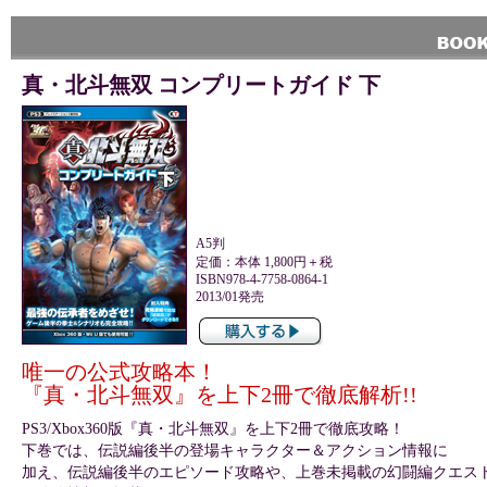
真・北斗無双 コンプリートガイド 下
A5判
定価：本体 1,800円＋税
ISBN978-4-7758-0864-1
2013/01発売
唯一の公式攻略本！
『真・北斗無双』を上下2冊で徹底解析!!
PS3/Xbox360版『真・北斗無双』を上下2冊で徹底攻略！
下巻では、伝説編後半の登場キャラクター＆アクション情報に
加え、伝説編後半のエピソード攻略や、上巻未掲載の幻闘編クエス