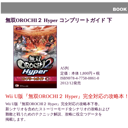
無双OROCHI２ Hyper コンプリートガイド 下
A5判
定価：本体 1,800円＋税
ISBN978-4-7758-0861-0
2012/12発売
Wii U版『無双OROCHI２ Hyper』完全対応の攻略本
Wii U版『無双OROCHI２ Hyper』完全対応の攻略本下巻。
新シナリオを含めたストーリーモード全シナリオの攻略および
難敵と戦うためのテクニック解説、攻略に役立つデータを
掲載します。