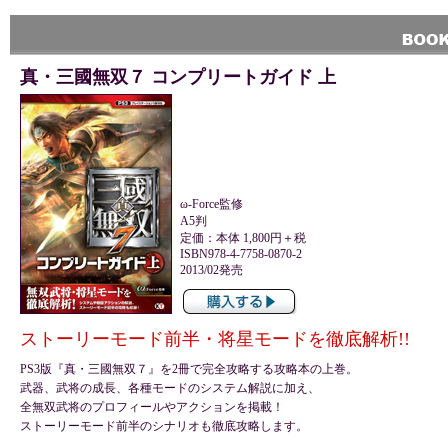
真・三國無双７ コンプリートガイド 上
ω-Force監修
A5判
定価：本体 1,800円＋税
ISBN978-4-7758-0870-2
2013/02発売
ストーリーモード前半・将星モードを徹底解析!!
PS3版『真・三國無双７』を2冊で完全攻略する攻略本の上巻。
武器、武将の成長、各種モードのシステム解説に加え、
全無双武将のプロフィールやアクションを掲載！
ストーリーモード前半のシナリオも徹底攻略します。