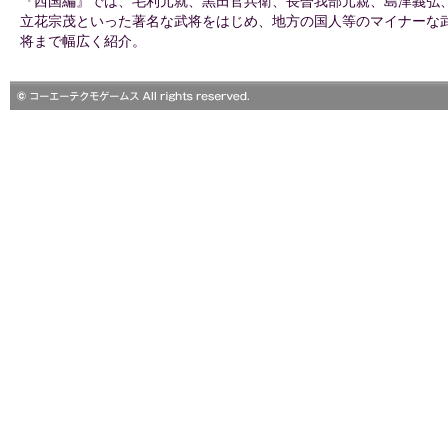
『西国編』では、毛利元就、黒田官兵衛、長曽我部元親、島津義弘
立花宗茂といった著名な武将をはじめ、地方の国人等のマイナーな
将まで幅広く紹介。