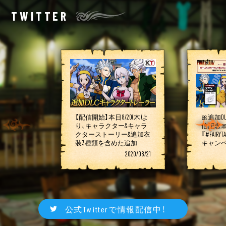
TWITTER
【配信開始】本日8/20(木)よ
🎀追加
り、キャラクター&キャラ
信記念
クターストーリー&追加衣
『#FAIR
装3種類を含めた追加
キャン
DLC「仲間加入セット」の
DLCキ
2020/08/21
「リオン」「レビィ」配信開
4名の直
始！さらに9/3(木)配信予定
名様に🎁 
「リサーナ&エルフマン」を
フォロー
加えた映像「追加DLCキャ
FAIRY
ラクタートレーラー」を公
て、9/
開！ https://t.co/JRqubqPPFq
ート #
公式Twitterで情報配信中！
#Fairytail #FT
伊瀬茉莉
https://t.co/MSwgcucTgc
https://t.