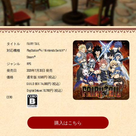
タイトル
FAIRY TAIL
対応機種
PlayStation®4 / Nintendo Switch™ /
Steam®
ジャンル
RPG
発売日
2020年7月30日 発売
価格
通常版：8,580円（税込）
GUILD BOX：14,080円（税込）
Digital Deluxe：10,780円（税込）
CERO
購入はこちら