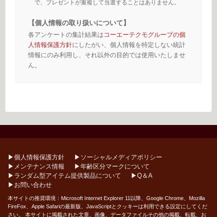
で、プレゼントが重複して当選することはありません。
【個人情報の取り扱いについて】
各アンケートの集計結果は
コーエーテクモグループの個
人情報保護方針
にしたがい、個人情報を特定しない統計
情報にのみ利用し、それ以外の目的では使用いたしませ
ん。
▶︎個人情報保護方針
▶︎ソーシャルメディアポリシー
▶︎メンテナンス情報
▶︎年齢区分マークについて
▶︎ランダム型アイテム提供製品について
▶︎Q＆A
▶︎お問い合わせ
本サイトの推奨環境：Microsoft Internet Explorer 11以降、Google Chrome、Mozilla
FireFox、Apple Safariの最新版、JavaScriptとクッキーは利用できる設定にしてくだ
さい。 本サイトに掲載された文章、画像、データファイルその他の掲載、転載、お