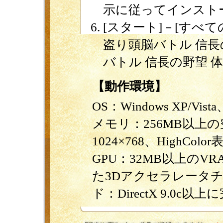
示に従ってインスト
[スタート]－[すべての
盗り頭脳バトル 信長
バトル 信長の野望 
【動作環境】
OS：Windows XP/Vist
メモリ：256MB以上
1024×768、HighC
GPU：32MB以上のVRA
た3Dアクセラレータ
ド：DirectX 9.0