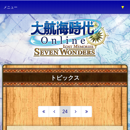
▼
メニュー
▼
ゲーム紹介
▼
プレイガイド
▼
サービス
▼
イベント
▼
開発の部屋
▼
サポート
トピックス
▼
ファンワールド
▼
ネットカフェ
24