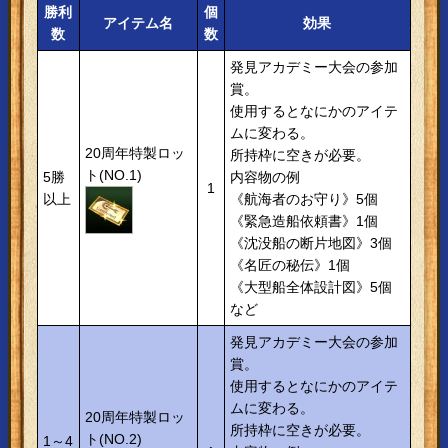
勝利
個
アイテム名
効果
数
数
発見アカデミー大会の参加
賞。
使用するとなにかのアイテ
ムに変わる。
20周年特製ロッ
所持枠に空きが必要。
ト(NO.1)
5勝
内容物の例
1
以上
《航海者のお守り》5個
《緊急造船依頼書》1個
《沈没船の断片地図》3個
《名匠の秘伝》1個
《大型船全体設計図》5個
など
発見アカデミー大会の参加
賞。
使用するとなにかのアイテ
ムに変わる。
20周年特製ロッ
所持枠に空きが必要。
ト(NO.2)
1～4