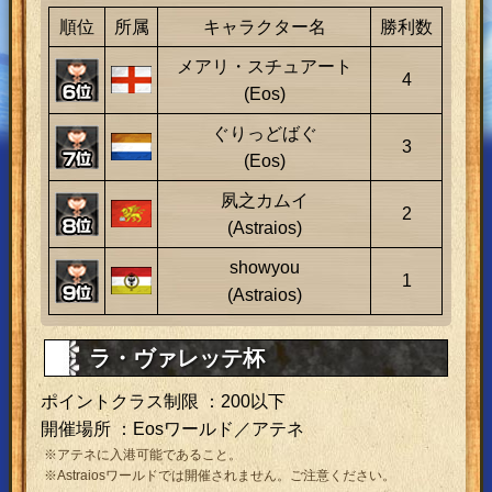
順位
所属
キャラクター名
勝利数
メアリ・スチュアート
4
(Eos)
ぐりっどばぐ
3
(Eos)
夙之カムイ
2
(Astraios)
showyou
1
(Astraios)
ラ・ヴァレッテ杯
ポイントクラス制限 ：200以下
開催場所 ：Eosワールド／アテネ
※アテネに入港可能であること。
※Astraiosワールドでは開催されません。ご注意ください。