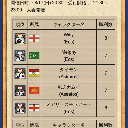
開催日時 ：8/17(日) 20:30 受付開始 ／ 21:30～
23:00 大会開催
順位
所属
キャラクター名
勝利数
Witty
8
(Eos)
Meiphy
7
(Eos)
ダイモン
7
(Astraios)
夙之カムイ
7
(Astraios)
メアリ・スチュアート
6
(Eos)
順位
所属
キャラクター名
勝利数