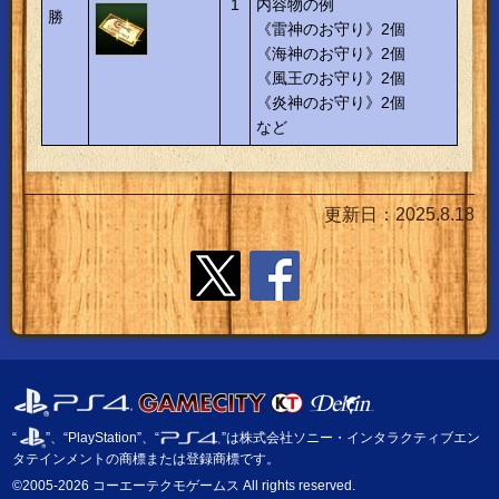
1
内容物の例
勝
《雷神のお守り》2個
《海神のお守り》2個
《風王のお守り》2個
《炎神のお守り》2個
など
更新日：2025.8.18
“
”、“PlayStation”、“
”は株式会社ソニー・インタラクティブエン
タテインメントの商標または登録商標です。
©2005-2026 コーエーテクモゲームス All rights reserved.