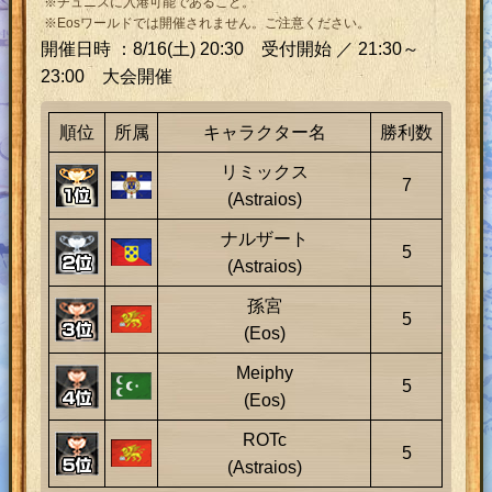
※チュニスに入港可能であること。
※Eosワールドでは開催されません。ご注意ください。
開催日時 ：8/16(土) 20:30 受付開始 ／ 21:30～
23:00 大会開催
順位
所属
キャラクター名
勝利数
リミックス
7
(Astraios)
ナルザート
5
(Astraios)
孫宮
5
(Eos)
Meiphy
5
(Eos)
ROTc
5
(Astraios)