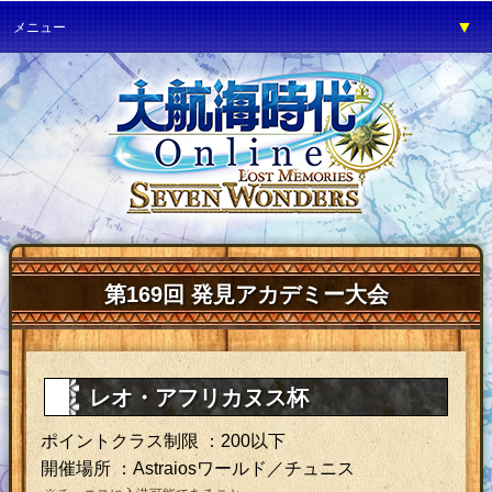
▼
メニュー
▼
ゲーム紹介
▼
プレイガイド
▼
サービス
▼
イベント
▼
開発の部屋
▼
サポート
第169回 発見アカデミー大会
▼
ファンワールド
▼
ネットカフェ
レオ・アフリカヌス杯
ポイントクラス制限 ：200以下
開催場所 ：Astraiosワールド／チュニス