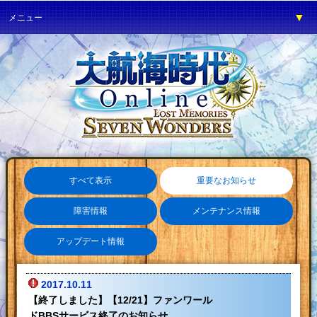
▼
メニュー
▼
ゲーム紹介
▼
プレイガイド
▼
サービス
▼
イベント
▼
開発の部屋
▼
サポート
すべて表示
重要なお知らせ
▼
ファンワールド
障害情報
メンテナンス情報
▼
ネットカフェ
アップデート情報
2017.10.11
【終了しました】【12/21】ファンワール
ドBBSサービス終了のお知らせ