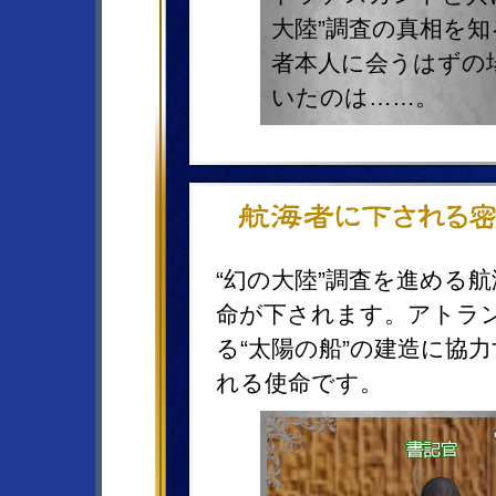
大陸”調査の真相を
者本人に会うはずの
いたのは……。
“幻の大陸”調査を進める
命が下されます。アトラ
る“太陽の船”の建造に協
れる使命です。