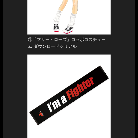
-対戦中の出場者への妨害行為（視覚妨害、接触行為）
7月24日(金)～7月29日(水)18:00までに公式サイトに
注意事項
WEB審査
-迷惑行為（暴力行為、威嚇的な行動、脅迫的な言動、誹
て掲載し、WEB投票を行います。
謗、中傷）
※ 会場までの交通費などは参加者でご負担下さい。
『DEAD OR ALIVE FESTIVAL』会場にて、事前にお
-ゲームプレイの妨害（故意のゲーム機の破壊、電源操作、
※ 持ち込まれる小道具による事故やトラブルについては、当
会場審査
送りいただいた写真を掲示し、来場者による投票を行
ゲーム内のポーズ機能乱用）
社では責任を負いかねますのでご了承ください。
います。
・対戦開始時間に指定場所にいなかった出場者は失格となり、
①「マリー・ローズ」コラボコスチュー
※ お申し込みはお一人様１回までとなります。
対戦相手の勝利になります。プレイヤーは試合開始時間の
ム ダウンロードシリアル
ステージ審
※ 本選参加通知は書類審査を通過した方のみ発送致します。
8月1日(土)に行われるフォトコンテストステージにお
10 分前には対戦台周辺に来るようにしてください。
査
いて、審査員による審査を行います。
※ 当日の参加方法などは本選参加通知にてご案内致します。
・すべての試合には必ず審判が立ち会います。審判はプレイの
※ コンテストの模様は、TV、雑誌、Webなどの媒体に掲載さ
開始、試合中の不正行為の監視、中断された試合の回復、
れる可能性があります。
各試合の結果の記録を行います。各試合進行において、全
※ コラボレーション及びゲストキャラクターのコスプレは選
ての判断は審判に従うものとします。
考外となる場合がございます。
・試合中の出場者へのコーチングは禁止されています。
※ お預かりした個人情報は当イベントの運営のためにのみ使
参加条件
用いたします。
応募者の情報は、当社のコーエーテクモグループの個人情
ハードウェア、ソフトウェアの不具合発生時について
① テーマに沿ったフォトが対象となります。
報保護方針に即して適切に管理し、当社が必要と判断する
・レバー等の不具合が発生した場合、挙手の上、審判にその
②『DEAD OR ALIVE 5 Last Round』のウォッチモードまたは
期間保管させていただきます。情報の提供と開示につきま
旨を申告し試合を中断することができます。 その際ボタ
ムービーシアターでのスクリーンショットをお送りくださ
しては、法令に基づいて司法、行政、またはこれに類する
ン、レバー等の不具合があった場合、中断時点の取得ラ
い。撮影するハード、撮影方法は不問とします。
機関から情報開示の要請を受けた場合を除き、応募者の同
ウンド数を再現し、ラウンド開始から試合を再開しま
③ データはjpgフォーマットでご応募ください。