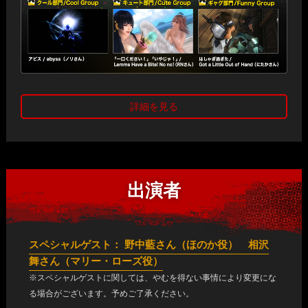
す。
書類審査
・各選手の配置は
こちら
をご確認下さい。
2015年7月20日(月・祝) までに、受付メールアドレス宛に必要
トーナメント参加制限
事項と当日参加される衣装を着ている写真をお送りくださ
い。いただいた内容を元にコーエーテクモゲームス内で書類
審査を行い、本戦出場者には7月22日(水)中に、当社より参加
年齢制限 満17歳以上。国籍、在住による制限なし。
詳細を見る
確認のメールを送信いたします。
レギュレーション
本選
テーマ
・使用キャラクターは毎試合ごとに変更可能です。
・使用キャラクターの選択制限はありません。
出演者
会場審査、ステージ審査の結果を加算し、合計点の高い方を
『DEAD OR ALIVE 5 Last Round』に登場するキャラクターの
・対戦開始前に対戦者同士でじゃんけんを実施し、勝者はサイ
表彰いたします。
フォト
ド選択権、キャラクター後出し権を選択できます。
サイド選択権・・・「1Por2P」を選択できます。
『DEAD OR ALIVE FESTIVAL』会場にて、事前にお
クール部門 ：
キャラクター後出し権・・・対戦で使用するキャラクターを
スペシャルゲスト： 野中藍さん（ほのか役） 相沢
会場審査
送りいただいた写真を掲示し、来場者による投票を行
キャラクターのカッコいいと思うシーンのフォト
後から決められます。
舞さん（マリー・ローズ役）
います。
キュート部門：
※スペシャルゲストに関しては、やむを得ない事情により変更にな
キャラクターのカワイイと思うシーンのフォト
る場合がございます。予めご了承ください。
使用ハードウェア
ステージ審
8月1日(土)に行われるコスプレコンテストステージに
ギャグ部門 ：