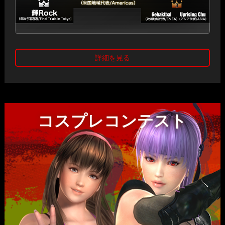
詳細を見る
出場選手
コスプレコンテスト
日本代表
：
mittii選手（D-1 Ultimate Climax Blade DOA5UAC部門 優勝
者）
米国地域代表
：２名
欧州・オセアニア地域代表
：２名
アジア地域代表
：２名
最終予選 in TOKYO 通過者
：9名