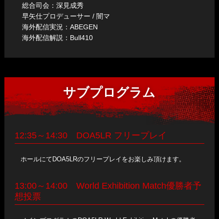
査
おいて、審査員による審査を行います。
総合司会：深見成秀
キャラクターの面白いと思うシーンのフォト
早矢仕プロデューサー / 闇マ
ハード：
PlayStation®4
海外配信実況：ABEGEN
※写真を複数枚繋げて、ストーリー調に見せる作品も応募可能です。
海外配信解説：Bull410
モニター：
Benq RL2460HT
[画像]
その際、ストーリー進行が明確になるよう、ファイル名に番号を付ける、表示順
を進行に沿って並べるなどご配慮ください。
コントロー
HORI製「リアルアーケードPro.隼」シリーズ
[画像]
参加条件
ラー：
、コントローラー(DUALSHOCK®4) 各台設置予定
参考作品
① テーマに沿ったコスプレが対象となります。
サブプログラム
② 年齢、性別は問いません。
【コントローラーの持ち込みについて】
③ コスプレコンテスト当日『DEAD OR ALIVE FESTIVAL』
・Playstation®4対応アーケードスティック及びコントローラ
賞品
（大崎ブライトコアホール）にて行われる本選にご参加い
ーは持込み可能です。
ただける方に限ります。
・ハードウェアトラブル防止のため、変換機を介してのXbox
12:35～14:30 DOA5LR フリープレイ
④ コスチュームの部品は、既製品や本人以外の制作でも結構
各部門:
360、Xbox One対応 コントローラーの持込み使用は認め
です。また、デザインは公表されているキャラクターに基
ません。
ホールにてDOA5LRのフリープレイをお楽しみ頂けます。
DEAD OR ALIVE 5 Ultimate: ARCADE 特大マルチフ
づいていれば、応募者のオリジナリティを盛り込んでいた
・連射機能やマクロ設定機能等の機器特有の機能の使用は禁
優勝:
リース クロス&ショッパー全７種セット
画像
だいてもかまいません。
止とし、違反が発覚した場合は失格とします。
13:00～14:00 World Exhibition Match優勝者予
・持ち込み頂いたコントローラーについては、動作の保証は
DEAD OR ALIVE 5 Ultimate: ARCADE B2タペストリ
想投票
準優勝:
できません。動作しない場合は、事務局でご用意するコ
ー 全6種セット
画像
ントローラーをご使用ください。