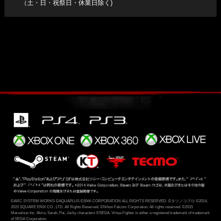
間保管させていただきます。 情報の提供と開示につきまし
（土・日・祝祭日・休業日除く)
ては、法令に基づいて司法、行政、またはこれに類する機
関から情報開示の要請を受けた場合を除き、応募者の同意
なく個人情報を第三者に提供、開示することはありませ
ん。
※ 本応募規約は日本法を準拠法とし、東京地方裁判所を第一
審の専属管轄裁判所とします。
企画協力
DFP 企画部
©ARC SYSTEM WORKS ©AQUAPLUS ©SNK CORPORATION ALL RIGHTS RESERVED.
©タツノコプロ ©2014,
2015 SQUARE ENIX CO., LTD. All Rights Reserved. ©Nihon Falcom Corporation. All rights reserved.
©2015
Marvelous Inc. Akira, Sarah, Pai, Jacky characters ©SEGA. Virtua Fighter is either a registered trademark of trademark
of SEGA Corporation.