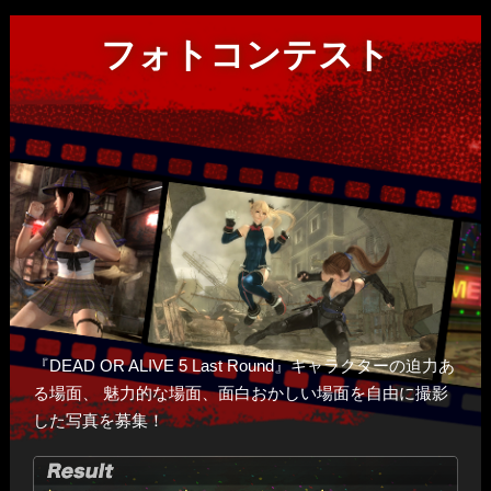
テーマ
・最大144名での勝ち抜きトーナメントを実施します。対戦順
フォトコンテスト
「DEAD OR ALIVE」シリーズに登場するキャラクター
は抽選になります。
・トーナメントはシングル・エリミネーション方式を採用しま
す。
賞品
・トーナメントは9ブロックに分け、各ブロック優勝者が世界
本戦に進出します。
・全て１試合先取で勝利とします。
PlayStation®Vita Wi-Fiモデル ブラック (PCH-
優勝:
2000ZA11)
本選について
DEAD OR ALIVE 5 Ultimate: ARCADE 特大マルチフ
準優勝:
リースクロス&ショッパー全７種セット
画像
・最終予選 in TOKYO 突破者9名、海外招待選手6名、国内招
待選手1名の計16名での勝ち抜きトーナメントを実施しま
DEAD OR ALIVE 5 Ultimate: ARCADE トレーディン
３位:
す。
グ缶バッジ 全22種類セット
画像
『DEAD OR ALIVE 5 Last Round』キャラクターの迫力あ
・トーナメントはシングル・エリミネーション方式を採用しま
る場面、
魅力的な場面、面白おかしい場面を自由に撮影
す。
した写真を募集！
・1回戦～準決勝は2試合先取、決勝は3試合先取で勝利としま
審査方法
す。
・前の試合で負けた選手にキャラクター後出し権が移行しま