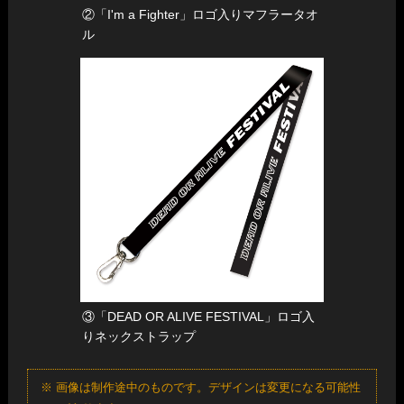
意なく個人情報を第三者に提供、開示することはありませ
す。
④ 応募の際、本文中に投稿部門名、写真のタイトル名をご記
②「I'm a Fighter」ロゴ入りマフラータオ
ん。
・ゲーム機のエラー、電源の停止など外部の要因によって試
入ください。
ル
合が中断した場合は、中断時点の取得ラウンド数を再現
⑤ お１人様何点でもご応募頂けます。
し、ラウンド開始から試合を再開します。
⑥ 応募者の年齢は17歳以上の方に限られます。
・プレイヤーが試合を不必要に中断させた場合、申告したプ
レイヤー側が１ラウンド敗北とします。
・ボタン及びレバー が「効かない」といった明らかな故障以
外の場合は、申告した出場者側が申告したラウンドにお
参加方法
いて敗北とします。
・出場者には試合開始前にコントローラ設定の変更、設定を
下記の注意事項をよく読み、各応募方法に従ってご応募くだ
確認する時間として1分間が与えられます。試合終了後の
さい。
レバー等の不具合の申告による再試合は認められませ
応募先
ん。
■ Twitterによるご応募の場合
③「DEAD OR ALIVE FESTIVAL」ロゴ入
りネックストラップ
@TeamNINJAStudio
宛にハッシュタグ
「#DOAFESPhotocontest」をつけて写真を添付し、
本
※ 画像は制作途中のものです。デザインは変更になる可能性
文中にタイトル名、応募部門名を記載してツイートして