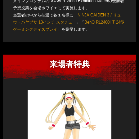
メインプログラムのDOA5LR World Exhibition Matchの優勝者
参加方法
DEAD OR ALIVE 5 Ultimate: ARCADE トレーディン
３位:
予想投票を会場ホワイエにて実施します。
グ缶バッジ 全22種類セット
画像
ゲーム設定
当選者の中から抽選で各１名様に「
NINJA GAIDEN 3 / リュ
下記注意事項をお読みいただき、下記の応募用アドレスま
ウ・ハヤブサ 13インチ スタチュー
」「
BenQ RL2460HT 24型
で、必要事項、書類審査用の写真をお送り下さい。
ゲーミングディスプレイ
」を贈呈します。
・使用ソフト：Dead or Alive 5 Last Round(PS4™)
書類審査の上、本選に出場いただく方には当社よりメールに
審査方法
・ラウンド設定：60秒3ラウンド先取
て通知いたします。
・コスチューム：全コスチューム使用可能
応募先
書類審査
・ステージ：ランダム（DOJOを除く）、デンジャーあり
・カメラタイプ：クラシック
来場者特典
受付：
promotion08@koeitecmo.co.jp
・ヒットエフェクト：OFF
2015年7月12日(日) までに、受付メールアドレス宛に必要事項
件名：「DEAD OR ALIVE FESTIVAL コスプレコンテスト 申
・汚れの表現：ON
と写真をお送りください。 いただいた内容を元にコーエーテ
し込み」
・汗と濡れの表現:ON
クモゲームス内で書類審査を行います。
本文：・本名（ふりがな）／コスネーム
・胸の表現：やわらか
・キャラクター名
・オンラインの入力感：設定しない
・郵便番号／住所／電話番号／E-mail アドレス／自己
本戦
アピール文
注意事項
※お送りいただきますお写真は、ファイル転送サービスをご利用いただくか、フ
WEB審査、会場審査、ステージ審査の結果を加算し、合計点
ァイルの合計サイズを3MB以内にして添付にてお送り下さい。なお、お預かりし
の高い方を表彰いたします。
・以下に定める行為が認められた場合、退場を命ずる場合があ
た写真データは返却できません。
ります。