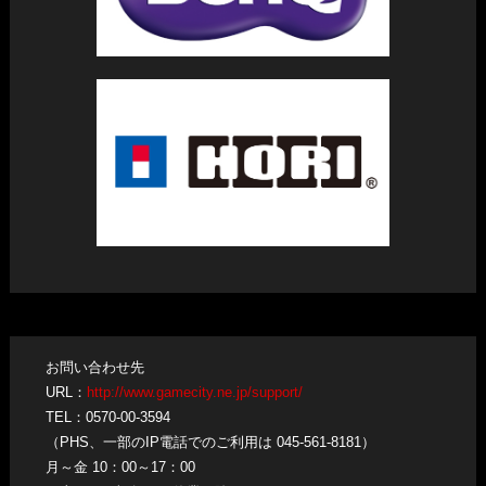
注意事項
※ 以下作品は選考外となる場合がございます。
・撮影した画像に編集ソフト等で手を加えた作品
・改造データやMODを適用した状態で撮影した写真
・人種差別、性的差別等に相当する作品、その他第三者に 不
快感を与える作品、又はその恐れのある作品
・「閃乱カグラ」「ラグナロク オデッセイ エース」コラボコ
スチュームで撮影を行った写真
・その他当社が不適切と判断した作品
※ ご応募いただいた作品の著作権は、本キャンペーン参加方
法に従いE-mailを投稿した時点をもって、応募者から当社
に無償で譲渡されるものとします。
お問い合わせ先
※ お預かりした個人情報は当イベントの運営及び、当社から
URL：
http://www.gamecity.ne.jp/support/
のご連絡及び賞品の発送のためにのみ使用いたします。応
TEL：0570-00-3594
募者の情報は、当社のコーエーテクモグループの個人情報
（PHS、一部のIP電話でのご利用は 045-561-8181）
保護方針に即して適切に管理し、当社が必要と判断する期
月～金 10：00～17：00