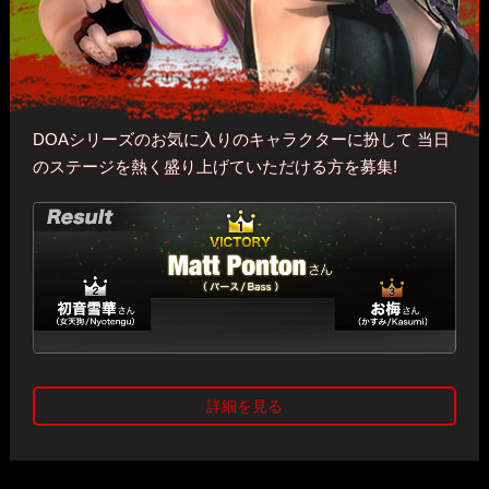
賞品
優勝者:
優勝トロフィー
優勝者、準優勝者：
DOAシリーズのお気に入りのキャラクターに扮して
当日
米国ペンシルベニア州エシントンの格闘ゲーム大会「NEC
のステージを熱く盛り上げていただける方を募集!
XVI」内にて開催される
『DEAD OR ALIVE 5 Last Round』公
式トーナメント「BATTLE ROYAL 2015：The Grand
Finals(12/3-12/6)」
出場権、渡航サポート
大会ルール
最終予選 in TOKYO
詳細を見る
参加方法：『DEAD OR ALIVE FESTIVAL』会場にて先着
144名まで受付