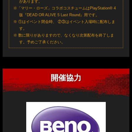
があります。
ください。
※「マリー・ローズ」コラボコスチュームはPlayStation® 4
版『DEAD OR ALIVE 5 Last Round』用です。
※ ①はイベント閉会時、 ②③はイベント入場時に配布しま
■ Facebookによるご応募の場合
す。
※ 数に限りがありますので、なくなり次第配布を終了しま
公式Facebook「
Dead or Alive Games
」に
す。予めご了承ください。
「#DOAFESPhotocontest」をつけて、写真を添付し、
本文中にタイトル名、応募部門名を記載してご投稿くだ
さい。
開催協力
■ E-mailによるご応募の場合
promotion08@koeitecmo.co.jp
宛てに件名を
「DOAFESPhotocontest」として写真を添付し、
本文中
にタイトル名、応募部門名を記載してメールをお送りく
ださい。
※お送りいただきますお写真は、ファイル転送サービスをご利用いただく
か、ファイルの合計サイズを3MB以内にして添付にてお送り下さい。な
お、お預かりした写真データは返却できません。